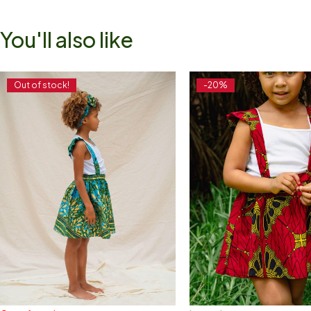
You'll also like
Out of stock!
-20%