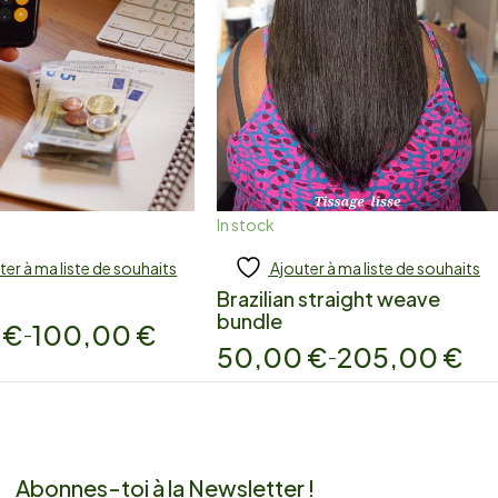
In stock
ter à ma liste de souhaits
Ajouter à ma liste de souhaits
 to cart
Add to cart
Brazilian straight weave
bundle
0
€
100,00
€
–
50,00
€
205,00
€
–
Abonnes-toi à la Newsletter !