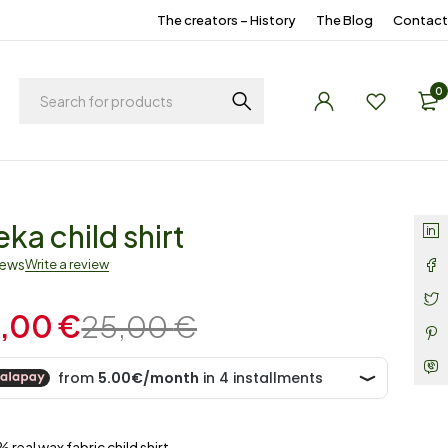
The creators – History
The Blog
Contact
0
eka child shirt
iews
Write a review
,00
€
25,00
€
 real wax fabric child shirt