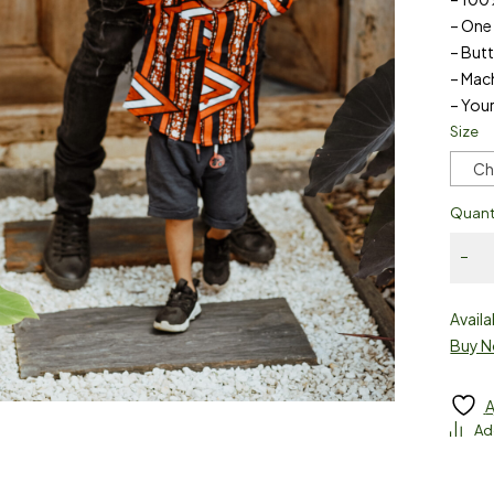
– One
– But
– Mac
– Your 
Size
Ch
Quant
Availa
Buy 
A