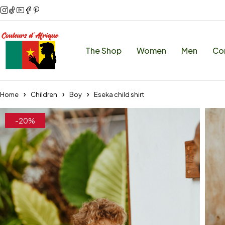
The Shop
Women
Men
Co
Home
Children
Boy
Eseka child shirt
-20%