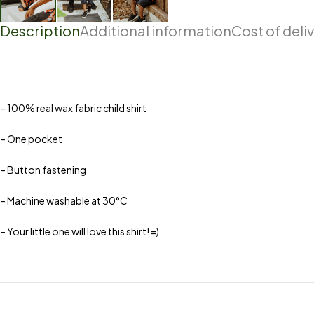
Description
Additional information
Cost of deli
– 100% real wax fabric child shirt
– One pocket
– Button fastening
– Machine washable at 30°C
– Your little one will love this shirt! =)