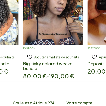
In stock
In stock
e souhaits
Ajouter à ma liste de souhaits
Ajou
Add to cart
Add
undle
Big kinky colored weave
Deposit
bundle
00
€
20,0
80,00
€
190,00
€
–
Couleurs d'Afrique 974
Votre compte