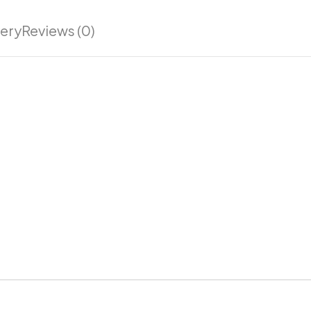
very
Reviews (0)