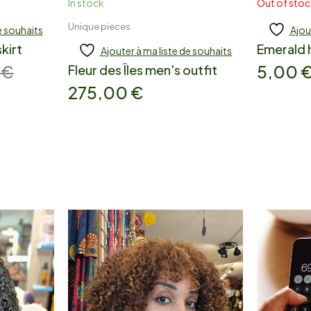
In stock
Out of sto
Unique pieces
e souhaits
Ajou
Add to cart
Re
kirt
Emerald
Ajouter à ma liste de souhaits
0
€
5,00
Fleur des Îles men's outfit
275,00
€