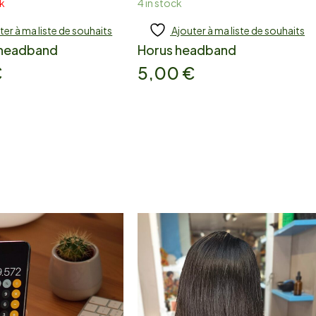
ck
4 in stock
ter à ma liste de souhaits
Ajouter à ma liste de souhaits
ad more
Add to cart
 headband
Horus headband
€
5,00
€