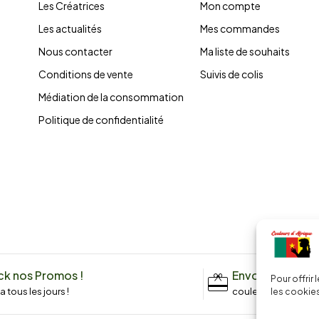
Les Créatrices
Mon compte
Les actualités
Mes commandes
Nous contacter
Ma liste de souhaits
Conditions de vente
Suivis de colis
Médiation de la consommation
Politique de confidentialité
k nos Promos !
Envoyez un me
Pour offrir
n a tous les jours !
couleursdafrique9
les cookies