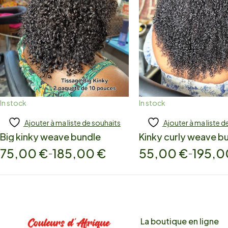
In stock
In stock
Ajouter à ma liste de souhaits
Ajouter à ma liste d
Add to cart
Add to cart
Big kinky weave bundle
Kinky curly weave b
75,00
€
185,00
€
55,00
€
195,
–
–
La boutique en ligne