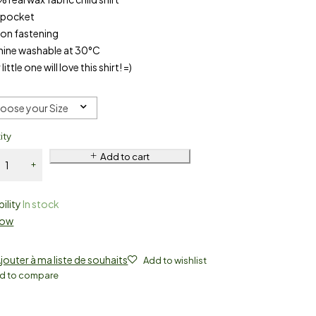
 pocket
ton fastening
hine washable at 30°C
little one will love this shirt! =)
oose your Size
ity
Add to cart
bility
In stock
Now
jouter à ma liste de souhaits