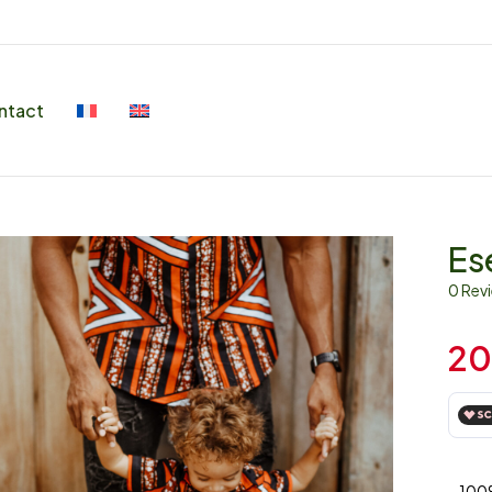
ntact
Es
0 Rev
20
– 100%