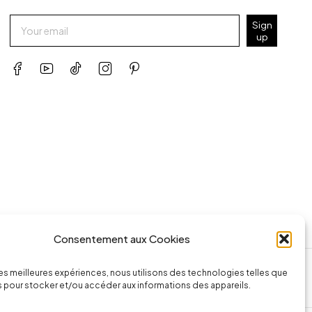
Sign
up
Consentement aux Cookies
ssage
Appeler la boutique
 les meilleures expériences, nous utilisons des technologies telles que
74.com
(+262) 0262 43 50 38
 pour stocker et/ou accéder aux informations des appareils.