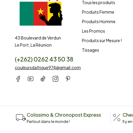
Tous les produits
Produits Femme
Produits Homme
Les Promos
43 Boulevard de Verdun
Produits sur Mesure !
Le Port, La Réunion
Tissages
(+262) 0262 43 50 38
couleursdafrique974@gmail.com
Colissimo & Chronopost Express
Chec
Partout dans le monde !
Il y e