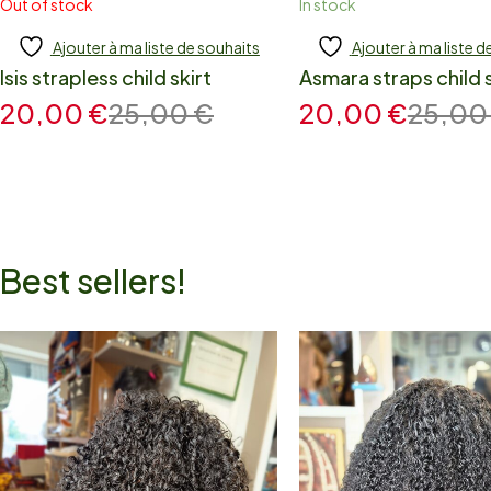
Out of stock
In stock
Ajouter à ma liste de souhaits
Ajouter à ma liste d
Add to cart
Add to cart
Isis strapless child skirt
Asmara straps child s
20,00
€
25,00
€
20,00
€
25,0
Best sellers!