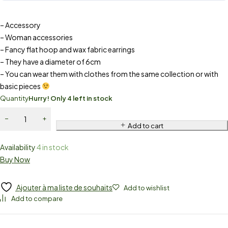
– Accessory
– Woman accessories
– Fancy flat hoop and wax fabric earrings
– They have a diameter of 6cm
– You can wear them with clothes from the same collection or with
basic pieces
Quantity
Hurry! Only 4 left in stock
Add to cart
Availability
4 in stock
Buy Now
Ajouter à ma liste de souhaits
Add to wishlist
Add to compare