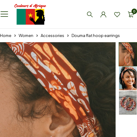
0
Home
Women
Accessories
Douma flat hoop earrings