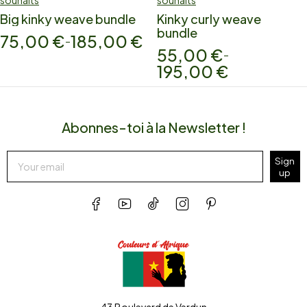
souhaits
souhaits
Big kinky weave bundle
Kinky curly weave
bundle
75,00
€
185,00
€
–
55,00
€
–
195,00
€
Abonnes-toi à la Newsletter !
Sign
up
43 Boulevard de Verdun