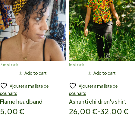
7 in stock
In stock
Add to cart
Add to cart
Ajouter à ma liste de
Ajouter à ma liste de
souhaits
souhaits
Flame headband
Ashanti children's shirt
5,00
€
26,00
€
32,00
€
–