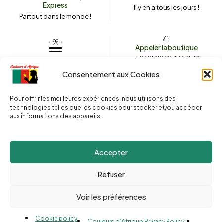
Express
Il y en a tous les jours !
Partout dans le monde !
Appeler la boutique
(+262) 0262 43 50 38
Envoyez un message
couleursdafrique974.com
Consentement aux Cookies
Pour offrir les meilleures expériences, nous utilisons des
technologies telles que les cookies pour stocker et/ou accéder
2025 © Copyright
Couleurs d’Afrique 974
. Tous droits réservés.
aux informations des appareils.
Site web réalisé par l’
Agence Le Webarium
.
Accepter
Refuser
Voir les préférences
Compare
(0)
Cookie policy
Couleurs d’Afrique Privacy Policy :