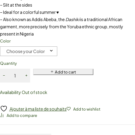
– Slit at the sides
– Ideal for a colorful summer ♥
– Also known as Addis Abeba, the
Dashiki
is a traditional African
garment, more precisely from the Yoruba ethnic group, mostly
present in Nigeria
Color
Choose your Color
Quantity
Add to cart
Availability
Out of stock
Ajouter à ma liste de souhaits
Add to wishlist
Add to compare