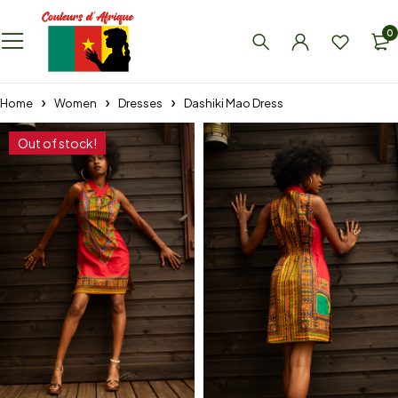
0
Home
Women
Dresses
Dashiki Mao Dress
Out of stock!