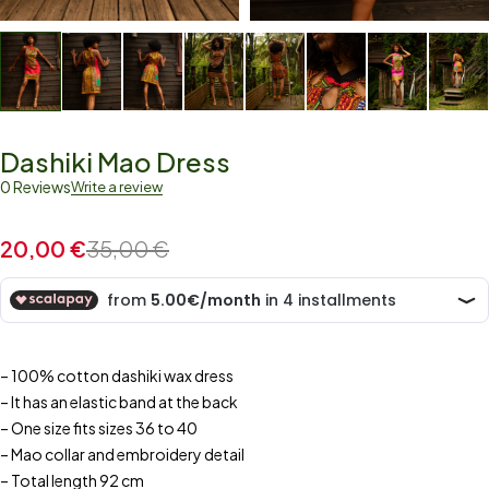
Dashiki Mao Dress
0 Reviews
Write a review
20,00
€
35,00
€
– 100% cotton dashiki wax dress
– It has an elastic band at the back
– One size fits sizes 36 to 40
– Mao collar and embroidery detail
– Total length 92 cm