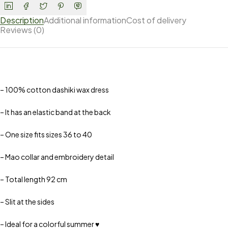
Description
Additional information
Cost of delivery
Reviews (0)
– 100% cotton dashiki wax dress
– It has an elastic band at the back
– One size fits sizes 36 to 40
– Mao collar and embroidery detail
– Total length 92 cm
– Slit at the sides
– Ideal for a colorful summer ♥