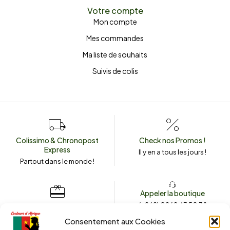
Votre compte
Mon compte
Mes commandes
Ma liste de souhaits
Suivis de colis
Colissimo & Chronopost
Check nos Promos !
Express
Il y en a tous les jours !
Partout dans le monde !
Appeler la boutique
(+262) 0262 43 50 38
Envoyez un message
couleursdafrique974.com
Consentement aux Cookies