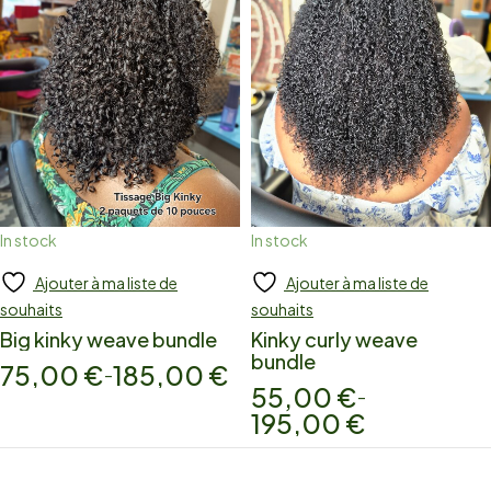
In stock
In stock
Ajouter à ma liste de
Ajouter à ma liste de
Add to cart
Add to cart
souhaits
souhaits
Big kinky weave bundle
Kinky curly weave
bundle
75,00
€
185,00
€
–
55,00
€
–
195,00
€