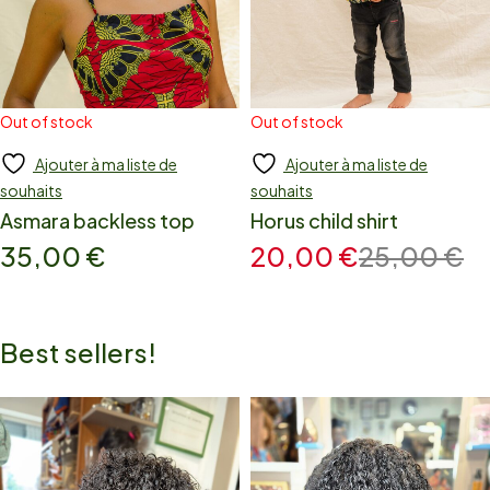
Out of stock
Out of stock
Ajouter à ma liste de
Ajouter à ma liste de
Read more
Add to cart
souhaits
souhaits
Asmara backless top
Horus child shirt
35,00
€
20,00
€
25,00
€
Best sellers!