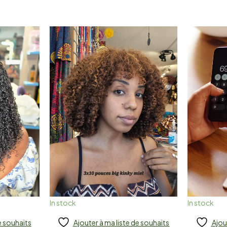
In stock
In stock
e souhaits
Ajouter à ma liste de souhaits
Ajou
Add to cart
Add