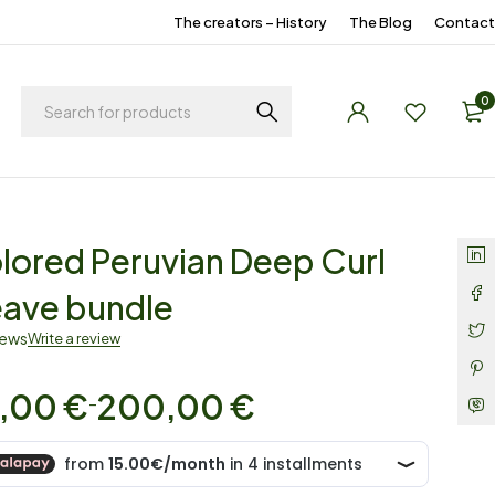
The creators – History
The Blog
Contact
0
lored Peruvian Deep Curl
ave bundle
iews
Write a review
,00
€
200,00
€
–