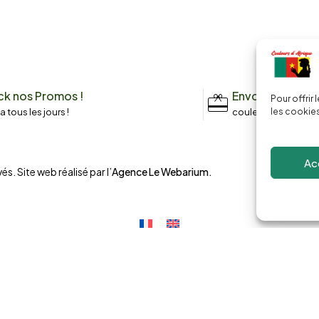
k nos Promos !
Envoyez un me
Pour offrir
n a tous les jours !
couleursdafrique9
les cookies
Ac
és. Site web réalisé par l’
Agence Le Webarium
.