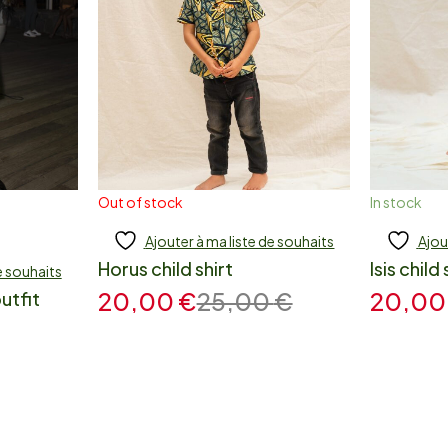
Out of stock
In stock
Ajouter à ma liste de souhaits
Ajou
Add to cart
Add
Horus child shirt
Isis child 
e souhaits
20,00
€
25,00
€
20,0
utfit