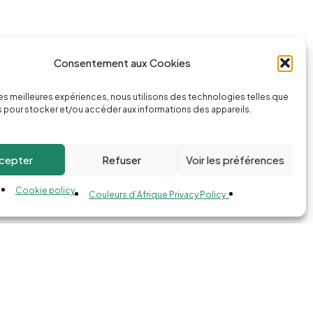
Consentement aux Cookies
ssage
Appeler la boutique
 les meilleures expériences, nous utilisons des technologies telles que
74.com
(+262) 0262 43 50 38
 pour stocker et/ou accéder aux informations des appareils.
cepter
Refuser
Voir les préférences
Cookie policy
Couleurs d’Afrique Privacy Policy :
Compare