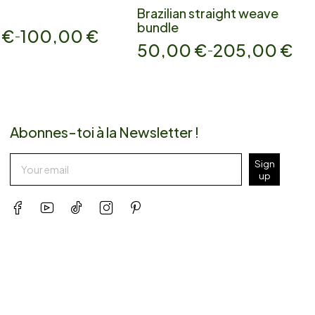
Brazilian straight weave
bundle
0
€
100,00
€
–
50,00
€
205,00
€
–
Abonnes-toi à la Newsletter !
Sign
up