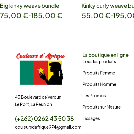
Big kinky weave bundle
Kinky curly weave b
75,00
€
185,00
€
55,00
€
195,
–
–
La boutique en ligne
Tous les produits
Produits Femme
Produits Homme
Les Promos
43 Boulevard de Verdun
Le Port, La Réunion
Produits sur Mesure !
(+262) 0262 43 50 38
Tissages
couleursdafrique974@gmail.com