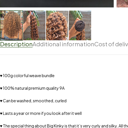
Description
Additional information
Cost of deli
♥ 100g colorful weave bundle
♥ 100% natural premium quality 9A
♥ Can be washed, smoothed, curled
♥ Lasts a year or more if you look after it well
♥ The special thing about Big Kinky is that it’s very curly and silky. All 