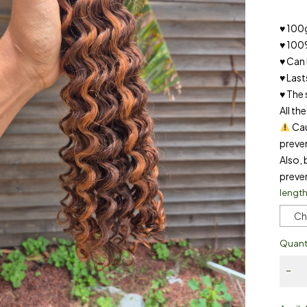
♥ 100
♥ 100
♥ Can
♥ Last
♥ The 
All th
Cau
preve
Also,
preve
lengt
Ch
Quant