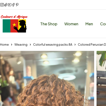
The Shop
Women
Men
Co
Home
Weaving
Colorful weaving packs 8A
Colored Peruvian 