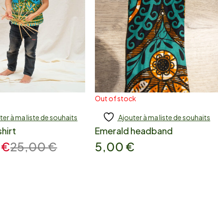
Out of stock
ter à ma liste de souhaits
Ajouter à ma liste de souhaits
 to cart
Read more
shirt
Emerald headband
0
€
25,00
€
5,00
€