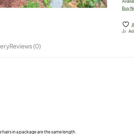
Availa
Buy 
A
very
Reviews (0)
the hairs in a package are the same length.