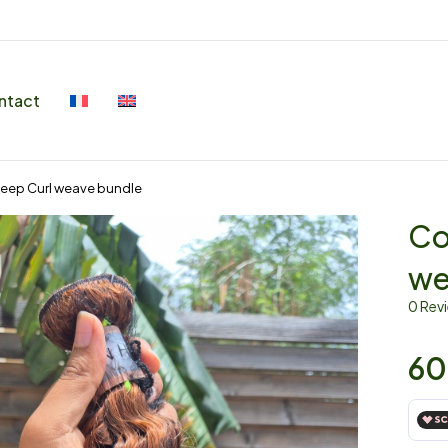
ntact
Deep Curl weave bundle
Co
we
0 Rev
60