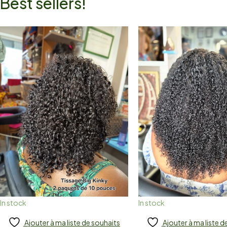
Best sellers!
In stock
In stock
Ajouter à ma liste de souhaits
Ajouter à ma liste d
Add to cart
Add to cart