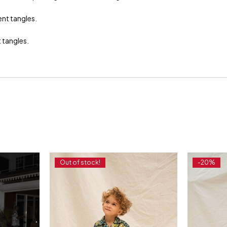
ent tangles.
 tangles.
Out of stock!
-20%