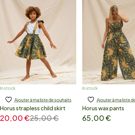
In stock
In stock
Ajouter à ma liste de souhaits
Ajouter à ma liste d
Add to cart
Ajouter
Horus strapless child skirt
Horus wax pants
20,00
€
25,00
€
65,00
€