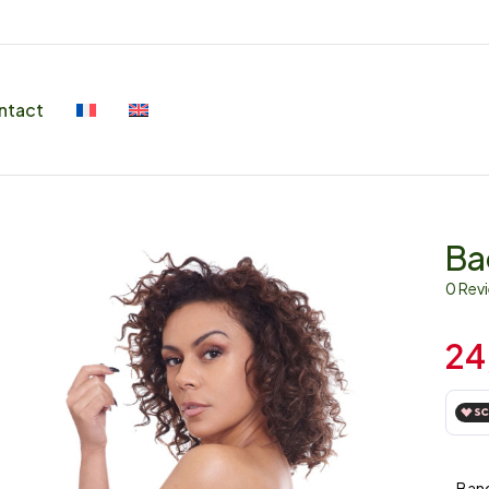
ntact
Ba
0 Rev
24
– Ban