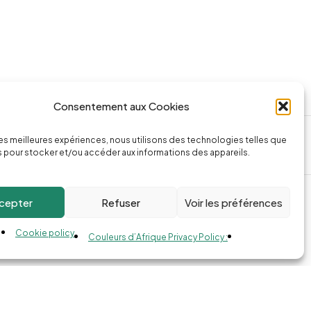
Consentement aux Cookies
ssage
Appeler la boutique
 les meilleures expériences, nous utilisons des technologies telles que
74.com
(+262) 0262 43 50 38
 pour stocker et/ou accéder aux informations des appareils.
cepter
Refuser
Voir les préférences
Cookie policy
Couleurs d’Afrique Privacy Policy :