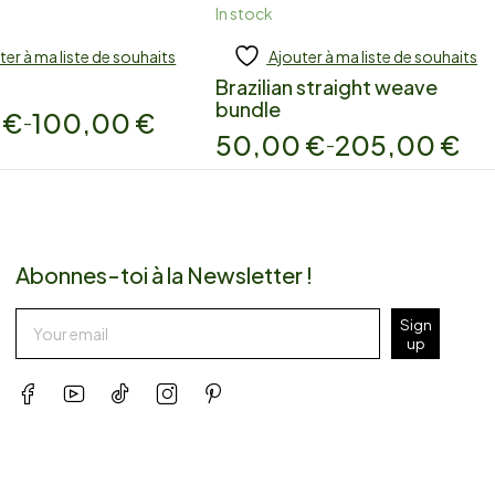
In stock
ter à ma liste de souhaits
Ajouter à ma liste de souhaits
 to cart
Add to cart
Brazilian straight weave
bundle
0
€
100,00
€
–
50,00
€
205,00
€
–
Abonnes-toi à la Newsletter !
Sign
up