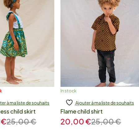
ck
In stock
ter à ma liste de souhaits
Ajouter à ma liste de souhaits
 to cart
Add to cart
less child skirt
Flame child shirt
0
€
25,00
€
20,00
€
25,00
€