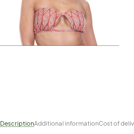
Description
Additional information
Cost of deli