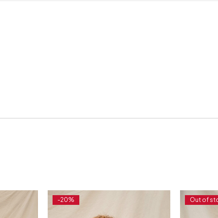
-20%
Out of st