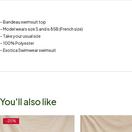
– Bandeau swimsuit top
– Model wears size S and is 85B (French size)
– Take your usual size
– 100% Polyester
– Exotica Swimwear swimsuit
You'll also like
-20%