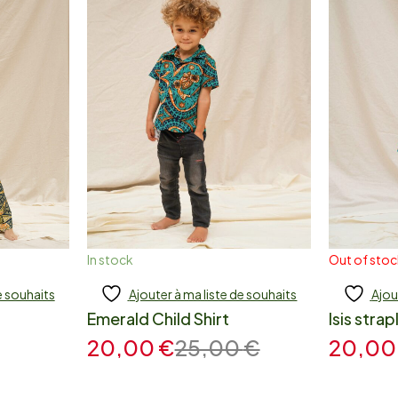
In stock
Out of sto
e souhaits
Ajouter à ma liste de souhaits
Ajou
Add to cart
Add
Emerald Child Shirt
Isis strap
20,00
€
25,00
€
20,0