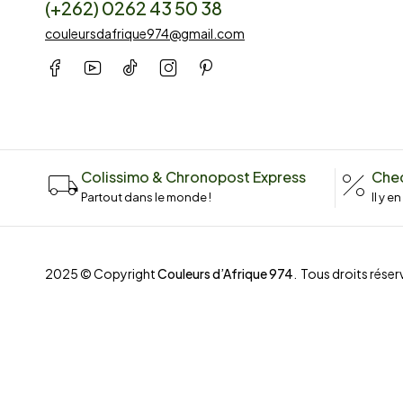
(+262) 0262 43 50 38
couleursdafrique974@gmail.com
Colissimo & Chronopost Express
Chec
Partout dans le monde !
Il y e
2025 © Copyright
Couleurs d’Afrique 974
. Tous droits réserv
Compare
(0)