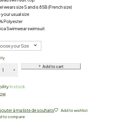
l wears size S and is 85B (French size)
 your usual size
% Polyester
tica Swimwear swimsuit
oose your Size
ity
Add to cart
bility
In stock
Now
jouter à ma liste de souhaits