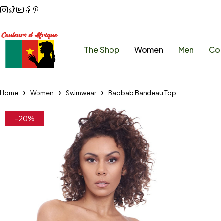
The Shop
Women
Men
Co
Home
Women
Swimwear
Baobab Bandeau Top
-20%