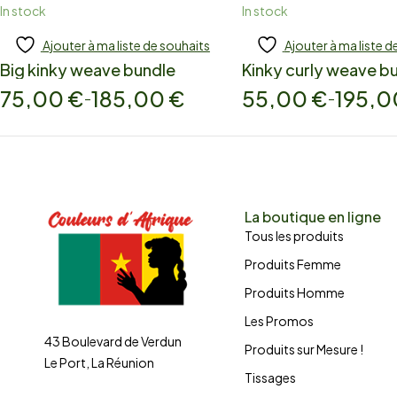
In stock
In stock
Ajouter à ma liste de souhaits
Ajouter à ma liste d
Add to cart
Add to cart
Big kinky weave bundle
Kinky curly weave b
75,00
€
185,00
€
55,00
€
195,
–
–
La boutique en ligne
Tous les produits
Produits Femme
Produits Homme
Les Promos
43 Boulevard de Verdun
Produits sur Mesure !
Le Port, La Réunion
Tissages