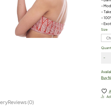
– Mode
– Take
– 100
– Exo
Size
Ch
Quant
Availa
Buy 
A
very
Reviews (0)