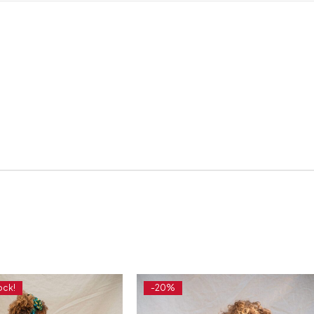
ock!
-20%