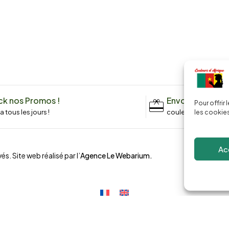
k nos Promos !
Envoyez un me
Pour offrir
n a tous les jours !
couleursdafrique9
les cookies
Ac
és. Site web réalisé par l’
Agence Le Webarium
.