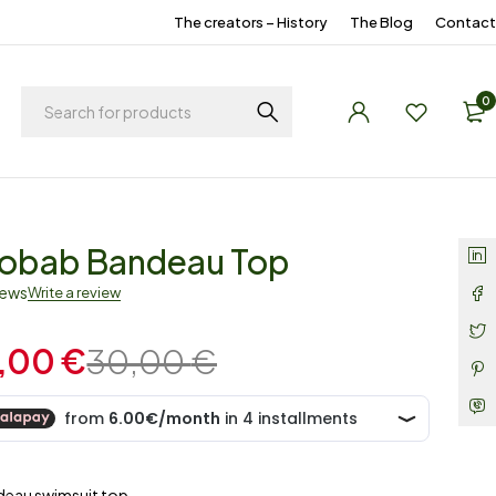
The creators – History
The Blog
Contact
0
obab Bandeau Top
iews
Write a review
,00
€
30,00
€
deau swimsuit top