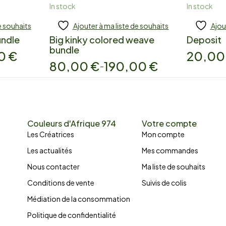
In stock
In stock
e souhaits
Ajouter à ma liste de souhaits
Ajou
Add to cart
Add
undle
Big kinky colored weave
Deposit
bundle
00
€
20,0
80,00
€
190,00
€
–
Couleurs d'Afrique 974
Votre compte
Les Créatrices
Mon compte
Les actualités
Mes commandes
Nous contacter
Ma liste de souhaits
Conditions de vente
Suivis de colis
Médiation de la consommation
Politique de confidentialité