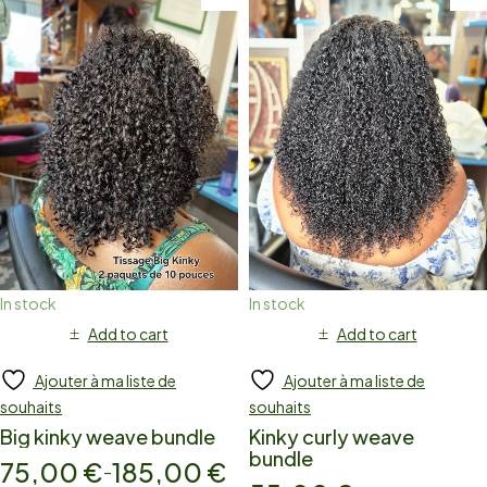
In stock
In stock
Add to cart
Add to cart
Ajouter à ma liste de
Ajouter à ma liste de
souhaits
souhaits
Big kinky weave bundle
Kinky curly weave
bundle
75,00
€
185,00
€
–