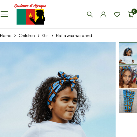
0
Home
Children
Girl
Bafia wax hairband