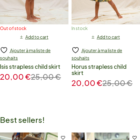
Out of stock
In stock
Add to cart
Add to cart
Ajouter à ma liste de
Ajouter à ma liste de
souhaits
souhaits
Isis strapless child skirt
Horus strapless child
skirt
20,00
€
25,00
€
20,00
€
25,00
€
Best sellers!