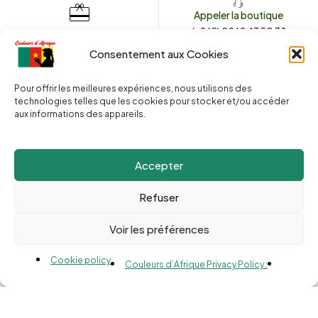
Appeler la boutique
(+262) 0262 43 50 38
Envoyez un message
couleursdafrique974.com
Consentement aux Cookies
Pour offrir les meilleures expériences, nous utilisons des
technologies telles que les cookies pour stocker et/ou accéder
2025 © Copyright
Couleurs d’Afrique 974
. Tous droits réservés.
aux informations des appareils.
Site web réalisé par l’
Agence Le Webarium
.
Accepter
Refuser
Voir les préférences
Compare
(0)
Cookie policy
Couleurs d’Afrique Privacy Policy :
Compare