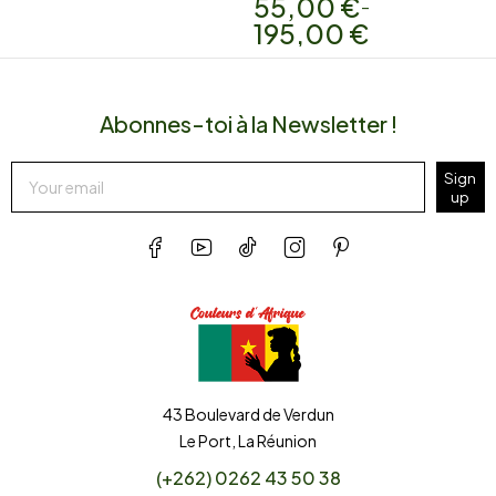
55,00
€
–
195,00
€
Abonnes-toi à la Newsletter !
Sign
up
43 Boulevard de Verdun
Le Port, La Réunion
(+262) 0262 43 50 38