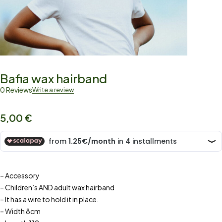
Bafia wax hairband
0 Reviews
Write a review
5,00
€
– Accessory
– Children’s AND adult wax hairband
– It has a wire to hold it in place.
– Width 8cm