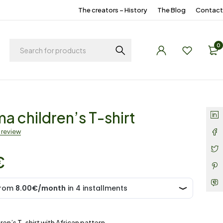
The creators – History
The Blog
Contact
0
a children’s T-shirt
a review
€
ren’s T-shirt with African pattern