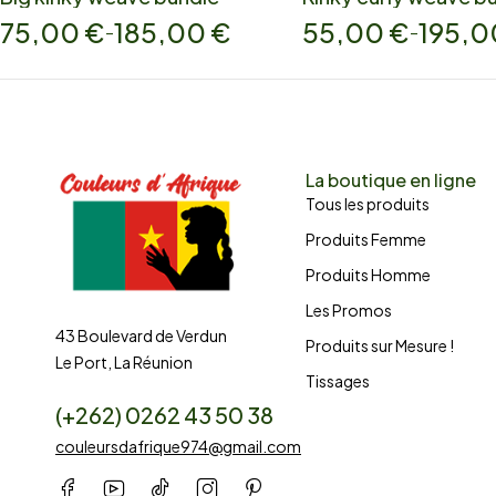
75,00
€
185,00
€
55,00
€
195,
–
–
La boutique en ligne
Tous les produits
Produits Femme
Produits Homme
Les Promos
43 Boulevard de Verdun
Produits sur Mesure !
Le Port, La Réunion
Tissages
(+262) 0262 43 50 38
couleursdafrique974@gmail.com