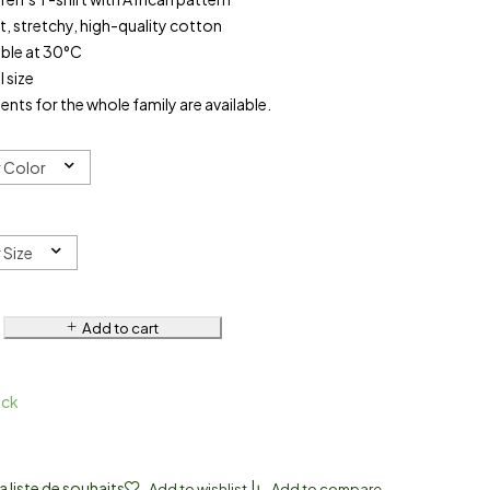
, stretchy, high-quality cotton
ble at 30°C
 size
nts for the whole family are available.
 Color
 Size
Add to cart
ock
a liste de souhaits