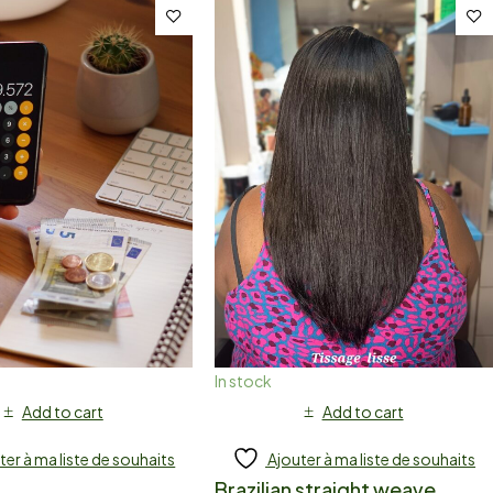
In stock
Add to cart
Add to cart
ter à ma liste de souhaits
Ajouter à ma liste de souhaits
Brazilian straight weave