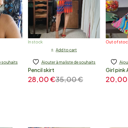
In stock
Out of sto
Add to cart
e souhaits
Ajouter à ma liste de souhaits
Ajou
Pencil skirt
Girl pink 
28,00
€
35,00
€
20,0