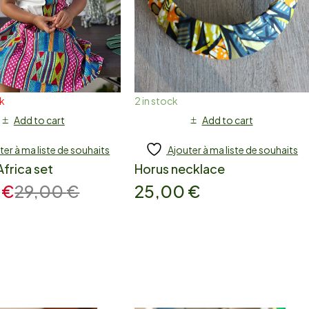
ck
2 in stock
Add to cart
Add to cart
ter à ma liste de souhaits
Ajouter à ma liste de souhaits
Africa set
Horus necklace
0
€
29,00
€
25,00
€