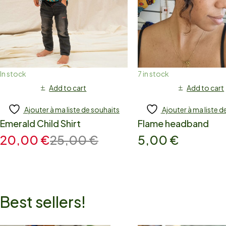
In stock
7 in stock
Add to cart
Add to cart
Ajouter à ma liste de souhaits
Ajouter à ma liste d
Emerald Child Shirt
Flame headband
20,00
€
25,00
€
5,00
€
Best sellers!