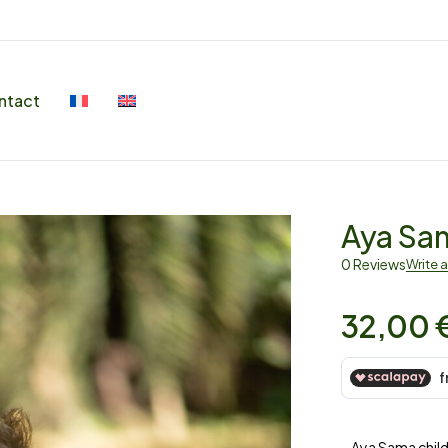
ntact
Aya Sam
0 Reviews
Write 
32,00
– Aya Sama child