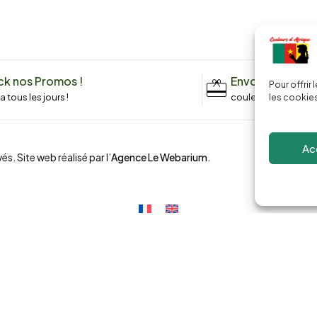
k nos Promos !
Envoyez un me
Pour offrir
n a tous les jours !
couleursdafrique9
les cookies
Ac
és. Site web réalisé par l’
Agence Le Webarium
.