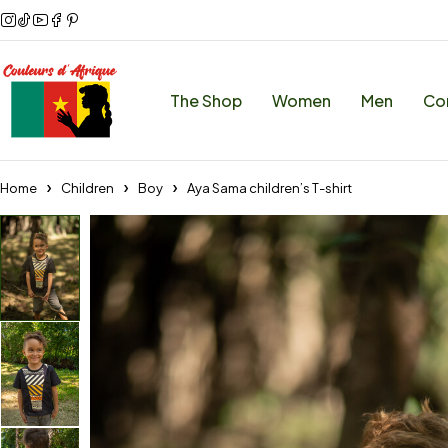
The Shop
Women
Men
Co
Home
Children
Boy
Aya Sama children’s T-shirt