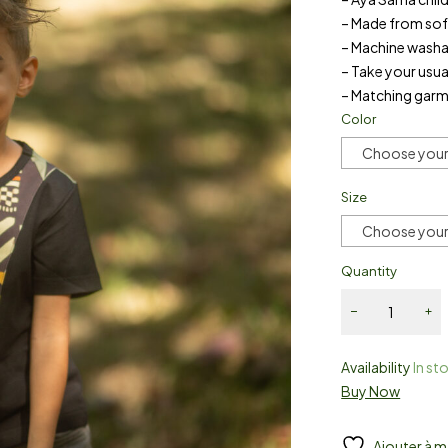
– Made from soft
– Machine washa
– Take your usual
– Matching garme
Color
Choose your
Size
Choose your
Quantity
Availability
In st
Buy Now
Ajouter à m