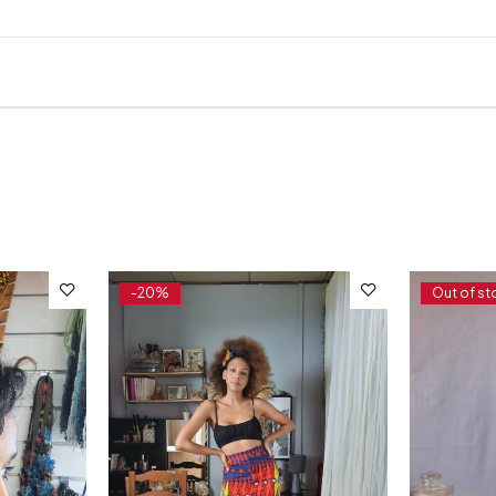
-20%
Out of st