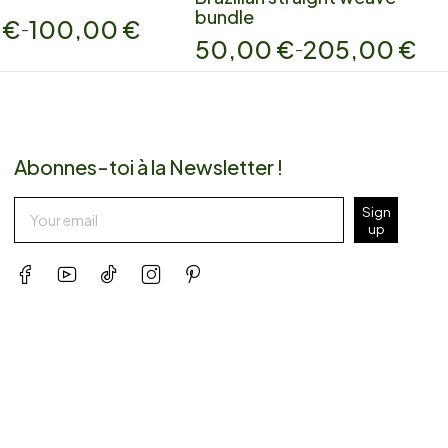
bundle
0
€
100,00
€
–
50,00
€
205,00
€
–
Abonnes-toi à la Newsletter !
Sign
up