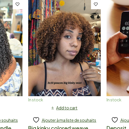
In stock
In stock
Add to cart
e souhaits
Ajouter à ma liste de souhaits
Ajou
undle
Big kinky colored weave
Deposit