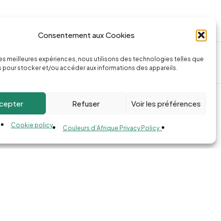
Consentement aux Cookies
ssage
Appeler la boutique
 les meilleures expériences, nous utilisons des technologies telles que
74.com
(+262) 0262 43 50 38
 pour stocker et/ou accéder aux informations des appareils.
cepter
Refuser
Voir les préférences
Cookie policy
Couleurs d’Afrique Privacy Policy :
Compare
Remove all products