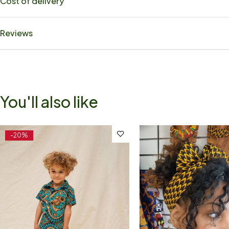
Cost of delivery
Reviews
You'll also like
-20%