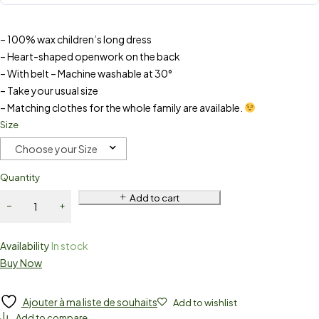
– 100% wax children’s long dress
– Heart-shaped openwork on the back
– With belt – Machine washable at 30°
– Take your usual size
– Matching clothes for the whole family are available.
Size
Choose your Size
Quantity
Add to cart
Availability
In stock
Buy Now
Ajouter à ma liste de souhaits
Add to wishlist
Add to compare