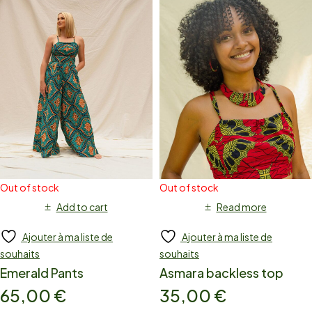
Out of stock
Out of stock
Add to cart
Read more
Ajouter à ma liste de
Ajouter à ma liste de
souhaits
souhaits
Emerald Pants
Asmara backless top
65,00
€
35,00
€