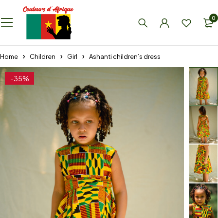
0
Home
Children
Girl
Ashanti children’s dress
-35%