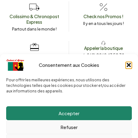
Colissimo & Chronopost
Check nos Promos !
Express
Il y en a tous les jours !
Partout dans le monde !
Appeler la boutique
(+262) 0262 43 50 38
Envoyez un message
couleursdafrique974.com
Consentement aux Cookies
Pour offrir les meilleures expériences, nous utilisons des
technologies telles que les cookies pour stocker et/ou accéder
2025 © Copyright
Couleurs d’Afrique 974
. Tous droits réservés.
aux informations des appareils.
Site web réalisé par l’
Agence Le Webarium
.
Accepter
Refuser