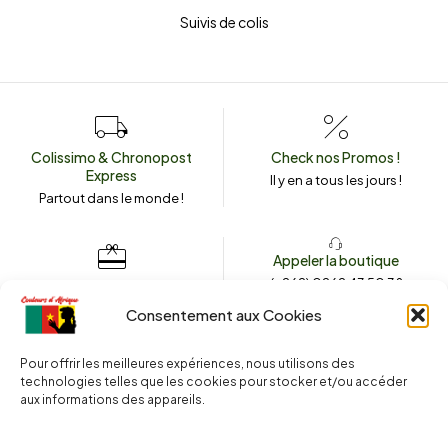
Suivis de colis
Colissimo & Chronopost
Check nos Promos !
Express
Il y en a tous les jours !
Partout dans le monde !
Appeler la boutique
(+262) 0262 43 50 38
Envoyez un message
couleursdafrique974.com
Consentement aux Cookies
Pour offrir les meilleures expériences, nous utilisons des
technologies telles que les cookies pour stocker et/ou accéder
2025 © Copyright
Couleurs d’Afrique 974
. Tous droits réservés.
aux informations des appareils.
Site web réalisé par l’
Agence Le Webarium
.