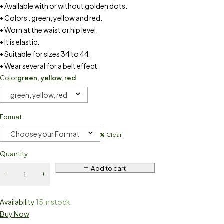
• Available with or without golden dots.
• Colors : green, yellow and red.
• Worn at the waist or hip level.
• It is elastic.
• Suitable for sizes 34 to 44.
• Wear several for a belt effect
Color
green, yellow, red
green, yellow, red
Format
Choose your Format
Clear
Quantity
Add to cart
Availability
15 in stock
Buy Now