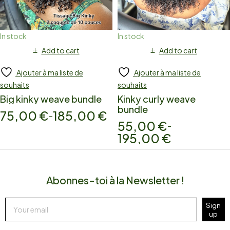
In stock
In stock
Add to cart
Add to cart
Ajouter à ma liste de
Ajouter à ma liste de
souhaits
souhaits
Big kinky weave bundle
Kinky curly weave
bundle
75,00
€
185,00
€
–
55,00
€
–
195,00
€
Abonnes-toi à la Newsletter !
Sign
up