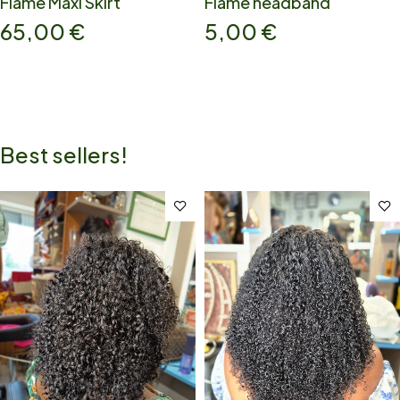
Flame Maxi Skirt
Flame headband
65,00
€
5,00
€
Best sellers!