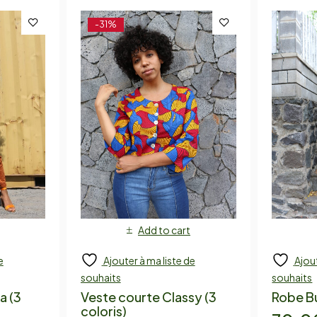
-31%
Add to cart
e
Ajouter à ma liste de
Ajout
souhaits
souhaits
a (3
Veste courte Classy (3
Robe B
coloris)