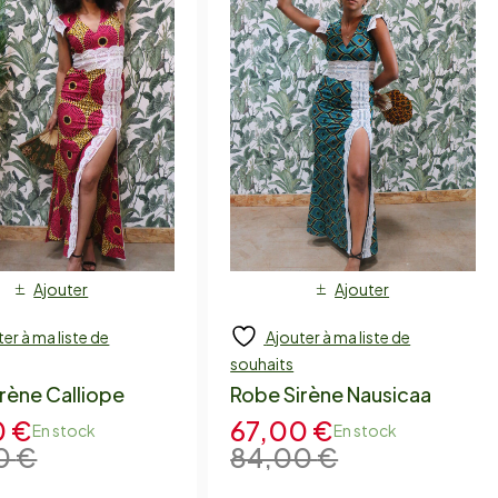
Ajouter
Ajouter
er à ma liste de
Ajouter à ma liste de
souhaits
rène Calliope
Robe Sirène Nausicaa
0
€
67,00
€
En stock
En stock
0
€
84,00
€