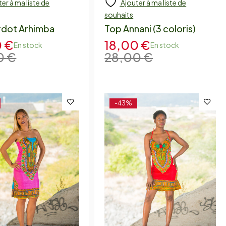
er à ma liste de
Ajouter à ma liste de
souhaits
rdot Arhimba
Top Annani (3 coloris)
0
€
18,00
€
En stock
En stock
0
€
28,00
€
-43%