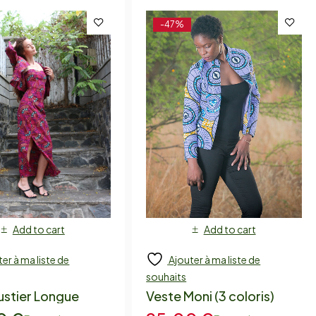
-47%
Add to cart
Add to cart
er à ma liste de
Ajouter à ma liste de
souhaits
ustier Longue
Veste Moni (3 coloris)