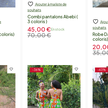
Ajouter à ma liste de
souhaits
Combi pantalons Abebi (
3 coloris )
e
Ajout
souhaits
45,00
€
En stock
70,00
€
coloris)
Robe Da
coloris
20,
35,0
-36%
-43%