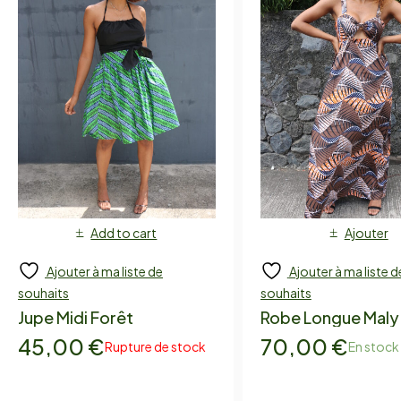
Add to cart
Ajouter
Ajouter à ma liste de
Ajouter à ma liste d
souhaits
souhaits
Jupe Midi Forêt
Robe Longue Maly
45,00
€
70,00
€
Rupture de stock
En stock