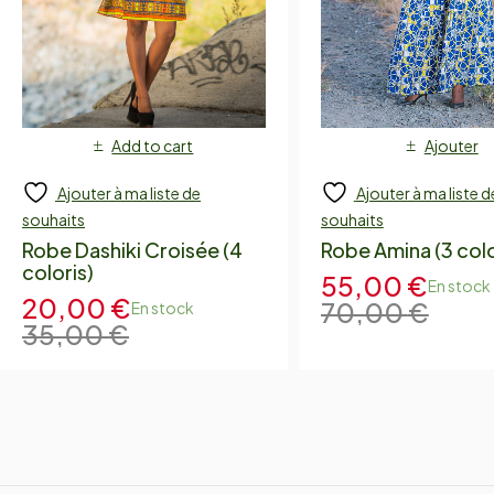
Add to cart
Ajouter
Ajouter à ma liste de
Ajouter à ma liste d
souhaits
souhaits
Robe Dashiki Croisée (4
Robe Amina (3 colo
coloris)
55,00
€
En stock
20,00
€
70,00
€
En stock
35,00
€