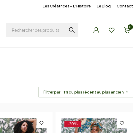
Les Créatrices – L’Histoire
Le Blog
Contact
0
Filtrer par
Tri du plus récent au plus ancien
-20%