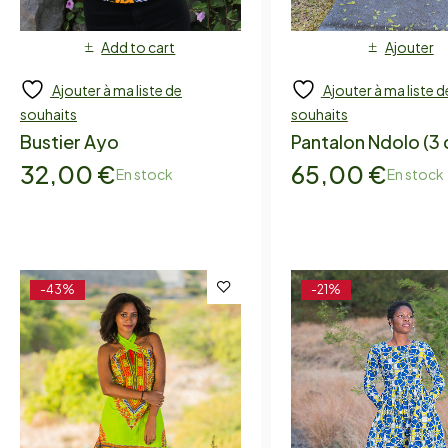
Add to cart
Ajouter
Ajouter à ma liste de
Ajouter à ma liste d
souhaits
souhaits
Bustier Ayo
Pantalon Ndolo (3 
32,00
€
65,00
€
En stock
En stock
-43%
-21%