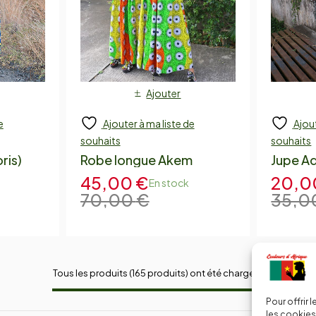
Ajouter
e
Ajouter à ma liste de
Ajout
souhaits
souhaits
ris)
Robe longue Akem
Jupe Ad
45,00
€
20,
En stock
70,00
€
35,0
Tous les produits (165 produits) ont été chargés !
Pour offrir 
les cookies