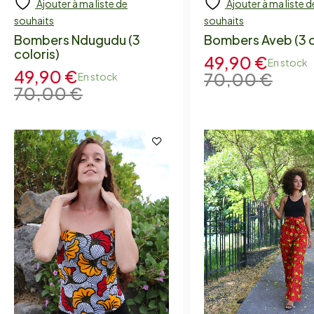
Ajouter à ma liste de
Ajouter à ma liste d
souhaits
souhaits
Bombers Ndugudu (3
Bombers Aveb (3 c
coloris)
49,90
€
En stock
49,90
€
70,00
€
En stock
70,00
€