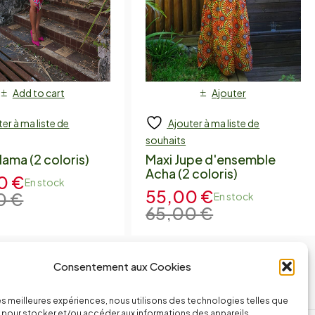
Add to cart
Ajouter
er à ma liste de
Ajouter à ma liste de
souhaits
ama (2 coloris)
Maxi Jupe d'ensemble
Acha (2 coloris)
00
€
En stock
55,00
€
0
€
En stock
65,00
€
Consentement aux Cookies
les meilleures expériences, nous utilisons des technologies telles que
 pour stocker et/ou accéder aux informations des appareils.