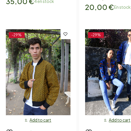
35,00
€
4 en stock
20,00
€
En stock
-29%
-29%
Add to cart
Add to cart