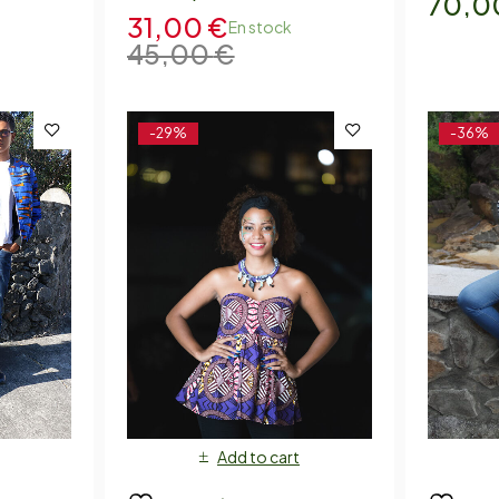
70,0
31,00
€
En stock
45,00
€
-29%
-36%
Add to cart