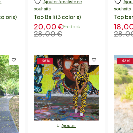
e
Ajouter à ma liste de
Ajout
souhaits
souhaits
oloris)
Top Baili (3 coloris)
Top ba
20,00
€
18,0
En stock
28,00
€
28,0
-36%
-43%
Ajouter