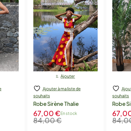
Ajouter
e
Ajouter à ma liste de
Ajout
souhaits
souhaits
Robe Sirène Thalie
Robe Si
67,00
€
67,0
En stock
84,00
€
84,0