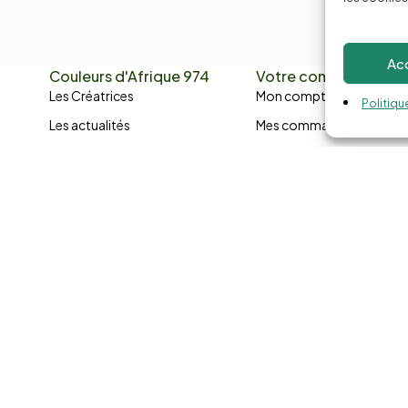
Ac
Couleurs d'Afrique 974
Votre compte
Les Créatrices
Mon compte
Politiqu
Les actualités
Mes commandes
Nous contacter
Ma liste de souhaits
Conditions de vente
Suivis de colis
Médiation de la consommation
Politique de confidentialité