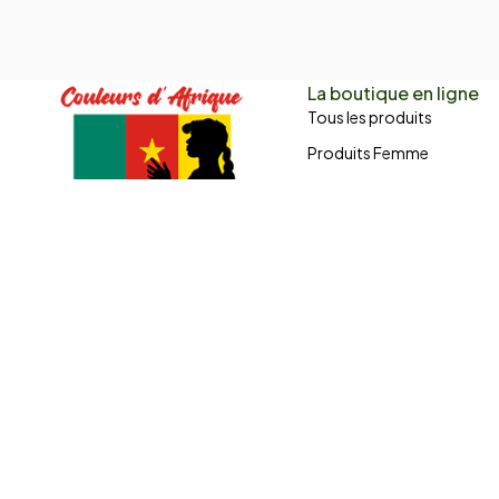
La boutique en ligne
Tous les produits
Produits Femme
Produits Homme
Les Promos
43 Boulevard de Verdun
Produits sur Mesure !
Le Port, La Réunion
Tissages
(+262) 0262 43 50 38
couleursdafrique974@gmail.com