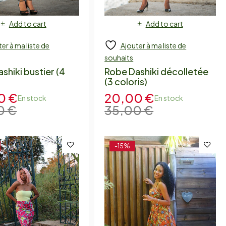
Add to cart
Add to cart
er à ma liste de
Ajouter à ma liste de
souhaits
shiki bustier (4
Robe Dashiki décolletée
)
(3 coloris)
00
€
20,00
€
En stock
En stock
0
€
35,00
€
-15%