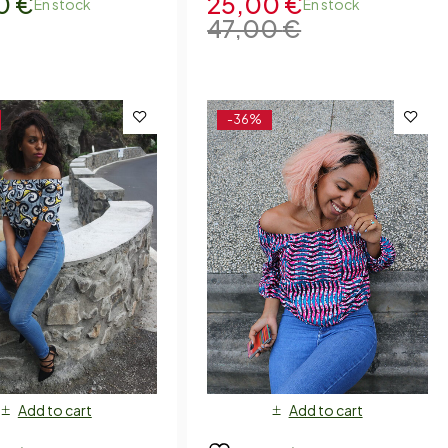
0
€
25,00
€
En stock
En stock
47,00
€
-36%
Add to cart
Add to cart