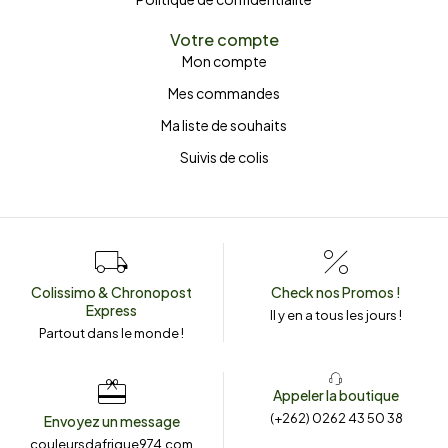
Votre compte
Mon compte
Mes commandes
Ma liste de souhaits
Suivis de colis
Colissimo & Chronopost
Check nos Promos !
Express
Il y en a tous les jours !
Partout dans le monde !
Appeler la boutique
(+262) 0262 43 50 38
Envoyez un message
couleursdafrique974.com