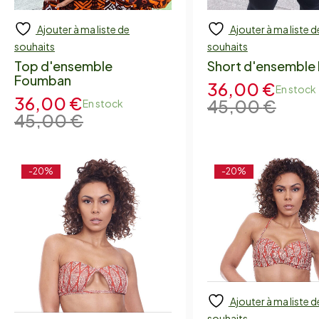
Ajouter à ma liste de
Ajouter à ma liste d
Add to cart
Add to cart
souhaits
souhaits
Top d'ensemble
Short d'ensemble 
Foumban
36,00
€
En stock
36,00
€
45,00
€
En stock
45,00
€
-20%
-20%
Ajouter à ma liste d
Add to cart
souhaits