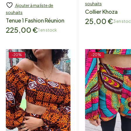
souhaits
Ajouter à ma liste de
Collier Khoza
souhaits
25,00
€
Tenue 1 Fashion Réunion
3 en stoc
225,00
€
1 en stock
-20%
-20%