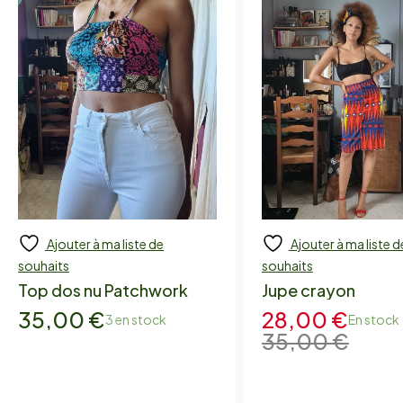
Ajouter à ma liste de
Ajouter à ma liste d
Ajouter
Add to cart
souhaits
souhaits
Top dos nu Patchwork
Jupe crayon
35,00
€
28,00
€
3 en stock
En stock
35,00
€