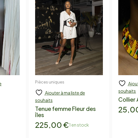
Pièces uniques
e
Ajout
Ajouter
A
souhaits
Ajouter à ma liste de
Collier
souhaits
25,0
Tenue femme Fleur des
îles
225,00
€
1 en stock