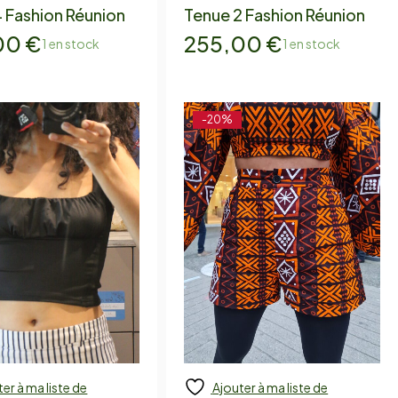
 Fashion Réunion
Tenue 2 Fashion Réunion
00
€
255,00
€
1 en stock
1 en stock
-20%
er à ma liste de
Ajouter à ma liste de
 to cart
Add to cart