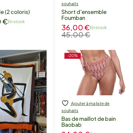
souhaits
e (2 coloris)
Short d'ensemble
Foumban
0
€
En stock
36,00
€
En stock
45,00
€
-20%
Ajouter à ma liste de
Add to cart
souhaits
Bas de maillot de bain
Baobab