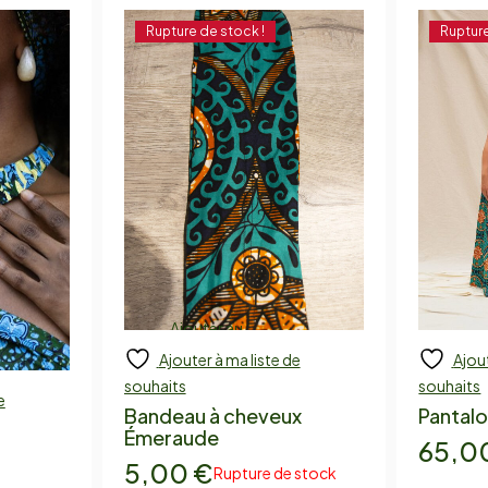
Rupture de stock !
Rupture
Ajouter au
Ajouter à ma liste de
Ajout
panier
Add
souhaits
souhaits
e
Bandeau à cheveux
Pantal
Émeraude
65,0
5,00
€
Rupture de stock