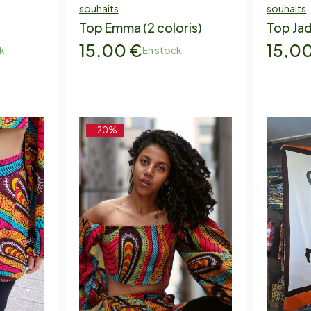
souhaits
souhaits
Top Emma (2 coloris)
Top Jad
15,00
€
15,0
k
En stock
-20%