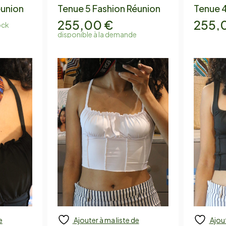
éunion
Tenue 5 Fashion Réunion
Tenue 4
255,00
€
255,
ock
disponible à la demande
e
Ajouter à ma liste de
Ajout
Add to cart
Add