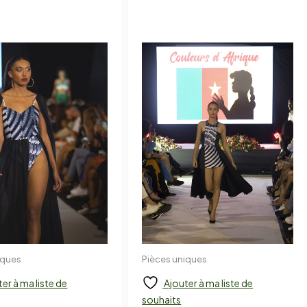
iques
Pièces uniques
jouter
Ajouter
er à ma liste de
Ajouter à ma liste de
souhaits