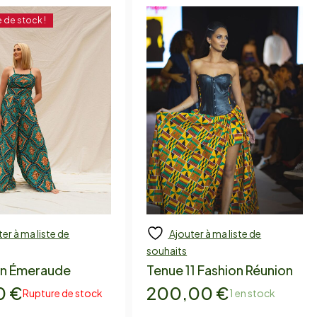
 de stock !
er à ma liste de
Ajouter à ma liste de
 to cart
Ajouter
souhaits
on Émeraude
Tenue 11 Fashion Réunion
0
€
200,00
€
Rupture de stock
1 en stock