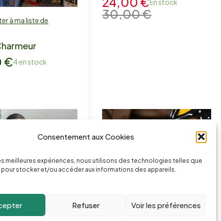
24,00
€
En stock
30,00
€
er à ma liste de
jouter
Charmeur
0
€
4 en stock
Consentement aux Cookies
les meilleures expériences, nous utilisons des technologies telles que
 pour stocker et/ou accéder aux informations des appareils.
cepter
Refuser
Voir les préférences