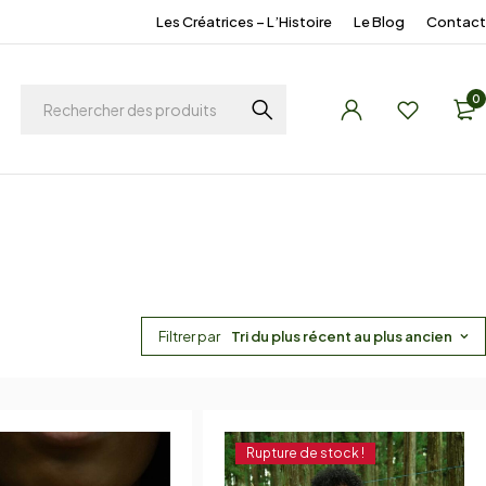
Les Créatrices – L’Histoire
Le Blog
Contact
0
Filtrer par
Tri du plus récent au plus ancien
Rupture de stock !