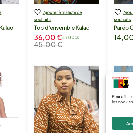
e
Ajouter à ma liste de
Ajout
Add to cart
A
souhaits
souhaits
Kalao
Top d'ensemble Kalao
Paréo 
36,00
€
14,0
En stock
45,00
€
Pour offrir 
les cookies
Ac
e