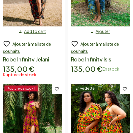
Add to cart
Ajouter
Ajouter à ma liste de
Ajouter à ma liste de
souhaits
souhaits
Robe Infinity Jelani
Robe Infinity Isis
135,00
€
135,00
€
En stock
Rupture de stock
En vedette
Rupture de stock !