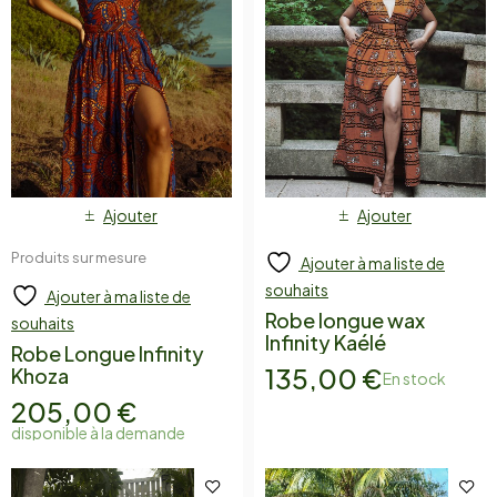
Ajouter
Ajouter
Produits sur mesure
Ajouter à ma liste de
souhaits
Ajouter à ma liste de
Robe longue wax
souhaits
Infinity Kaélé
Robe Longue Infinity
135,00
€
Khoza
En stock
205,00
€
disponible à la demande