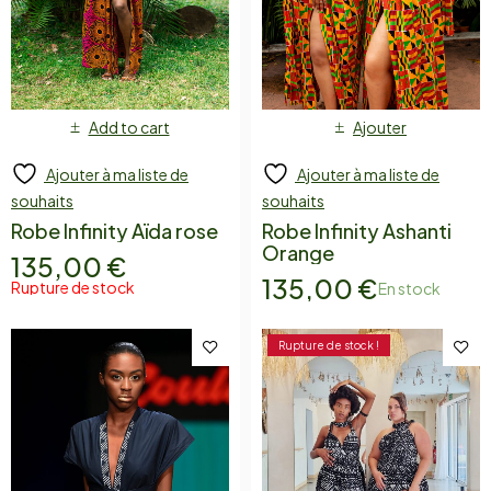
Add to cart
Ajouter
Ajouter à ma liste de
Ajouter à ma liste de
souhaits
souhaits
Robe Infinity Aïda rose
Robe Infinity Ashanti
Orange
135,00
€
135,00
€
Rupture de stock
En stock
Rupture de stock !