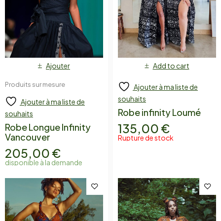
Ajouter
Add to cart
Produits sur mesure
Ajouter à ma liste de
souhaits
Ajouter à ma liste de
Robe infinity Loumé
souhaits
135,00
€
Robe Longue Infinity
Vancouver
Rupture de stock
205,00
€
disponible à la demande