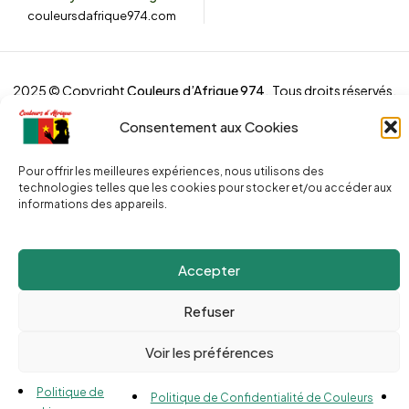
couleursdafrique974.com
2025 © Copyright
Couleurs d’Afrique 974
. Tous droits réservés.
Site web réalisé par l’
Agence Le Webarium
.
Consentement aux Cookies
Pour offrir les meilleures expériences, nous utilisons des
technologies telles que les cookies pour stocker et/ou accéder aux
informations des appareils.
Compare
(0)
Accepter
Refuser
Voir les préférences
Compare
Remove all products
Politique de
Politique de Confidentialité de Couleurs