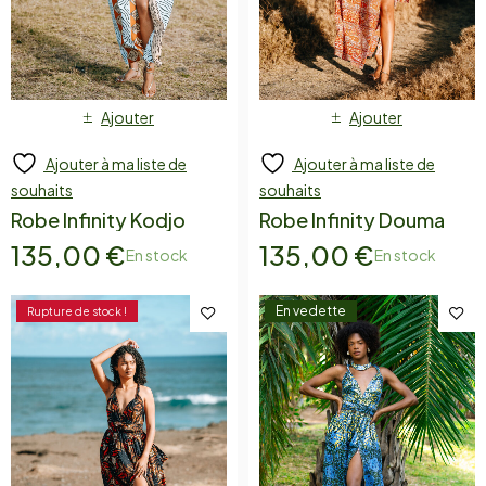
Ajouter
Ajouter
Ajouter à ma liste de
Ajouter à ma liste de
souhaits
souhaits
Robe Infinity Kodjo
Robe Infinity Douma
135,00
€
135,00
€
En stock
En stock
En vedette
Rupture de stock !