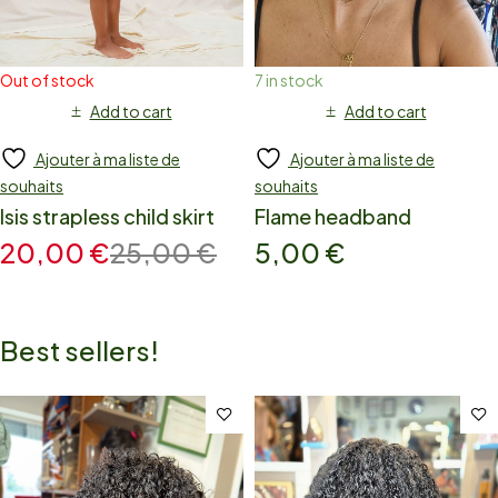
Out of stock
7 in stock
Add to cart
Add to cart
Ajouter à ma liste de
Ajouter à ma liste de
souhaits
souhaits
Isis strapless child skirt
Flame headband
20,00
€
25,00
€
5,00
€
Best sellers!