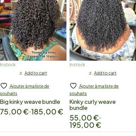
In stock
In stock
Add to cart
Add to cart
Ajouter à ma liste de
Ajouter à ma liste de
souhaits
souhaits
Big kinky weave bundle
Kinky curly weave
bundle
75,00
€
185,00
€
–
55,00
€
–
195,00
€