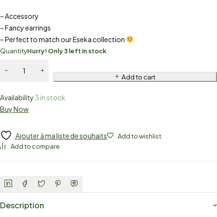
– Accessory
– Fancy earrings
– Perfect to match our Eseka collection
Quantity
Hurry! Only 3 left in stock
Add to cart
Availability
3 in stock
Buy Now
Ajouter à ma liste de souhaits
Add to wishlist
Add to compare
Description