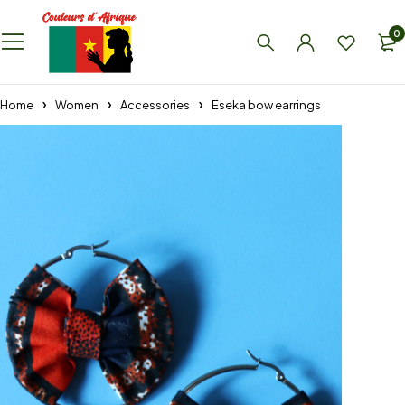
0
Home
Women
Accessories
Eseka bow earrings