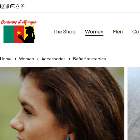
The Shop
Women
Men
Co
Home
Women
Accessories
Bafia flat creoles