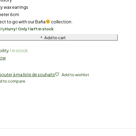
cy wax earrings
meter 6cm
ect to go with our Bafia
collection.
ity
Hurry! Only 1 left in stock
Add to cart
bility
1 in stock
Now
jouter à ma liste de souhaits