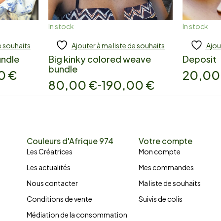
In stock
In stock
e souhaits
Ajouter à ma liste de souhaits
Ajou
Add to cart
Add
undle
Big kinky colored weave
Deposit
bundle
00
€
20,0
80,00
€
190,00
€
–
Couleurs d'Afrique 974
Votre compte
Les Créatrices
Mon compte
Les actualités
Mes commandes
Nous contacter
Ma liste de souhaits
Conditions de vente
Suivis de colis
Médiation de la consommation