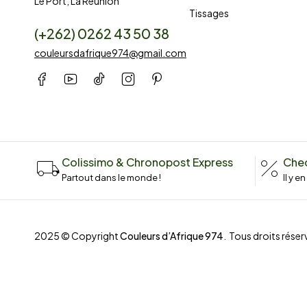
Le Port, La Réunion
Tissages
(+262) 0262 43 50 38
couleursdafrique974@gmail.com
Colissimo & Chronopost Express
Chec
Partout dans le monde !
Il y e
2025 © Copyright
Couleurs d’Afrique 974
. Tous droits réserv