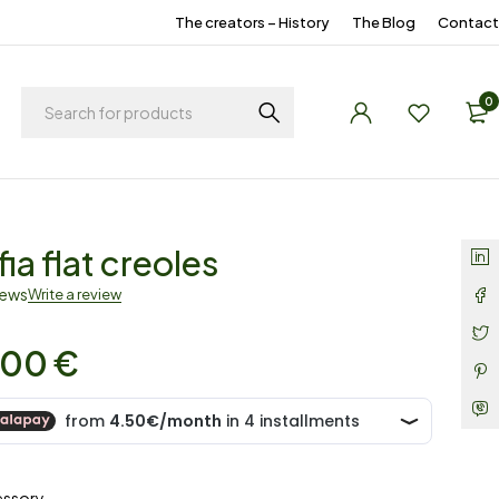
The creators – History
The Blog
Contact
0
ia flat creoles
iews
Write a review
,00
€
essory