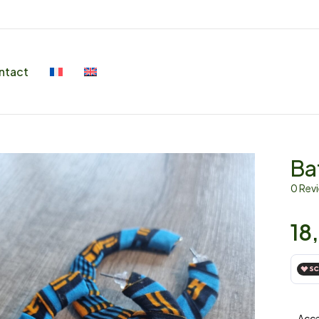
ntact
Baf
0 Rev
18
– Acc