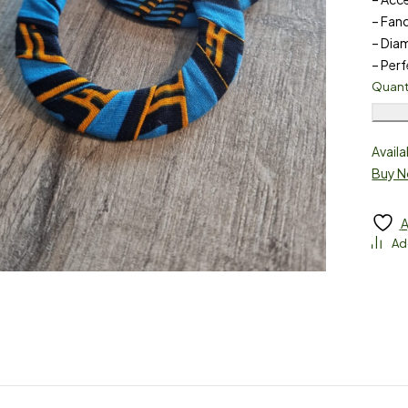
– Fan
– Dia
– Perf
Quant
Availa
Buy 
A