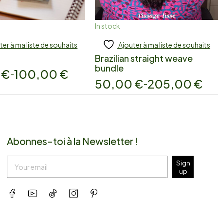
In stock
ter à ma liste de souhaits
Ajouter à ma liste de souhaits
 to cart
Add to cart
Brazilian straight weave
bundle
0
€
100,00
€
–
50,00
€
205,00
€
–
Abonnes-toi à la Newsletter !
Sign
up