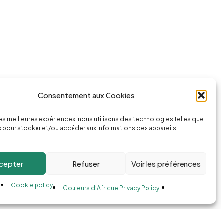
Consentement aux Cookies
ssage
Appeler la boutique
 les meilleures expériences, nous utilisons des technologies telles que
74.com
(+262) 0262 43 50 38
 pour stocker et/ou accéder aux informations des appareils.
cepter
Refuser
Voir les préférences
Cookie policy
Couleurs d’Afrique Privacy Policy :