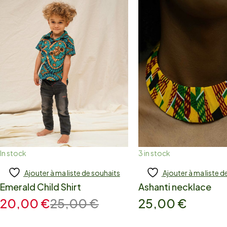
In stock
3 in stock
Ajouter à ma liste de souhaits
Ajouter à ma liste d
Add to cart
Add to cart
Emerald Child Shirt
Ashanti necklace
20,00
€
25,00
€
25,00
€