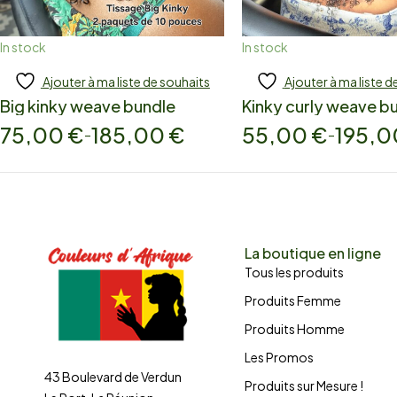
In stock
In stock
Ajouter à ma liste de souhaits
Ajouter à ma liste d
Add to cart
Add to cart
Big kinky weave bundle
Kinky curly weave b
75,00
€
185,00
€
55,00
€
195,
–
–
La boutique en ligne
Tous les produits
Produits Femme
Produits Homme
Les Promos
43 Boulevard de Verdun
Produits sur Mesure !