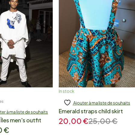
In stock
es
Ajouter à ma liste de souhaits
 to cart
Add to cart
Emerald straps child skirt
ter à ma liste de souhaits
20,00
€
25,00
€
 Îles men's outfit
0
€