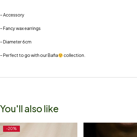
– Accessory
– Fancy wax earrings
– Diameter 6cm
– Perfect to go with our Bafia
collection.
You'll also like
-20%