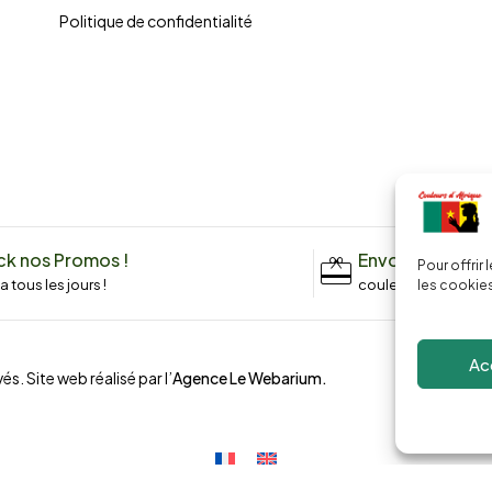
Politique de confidentialité
k nos Promos !
Envoyez un me
Pour offrir
n a tous les jours !
couleursdafrique9
les cookies
Ac
és. Site web réalisé par l’
Agence Le Webarium
.