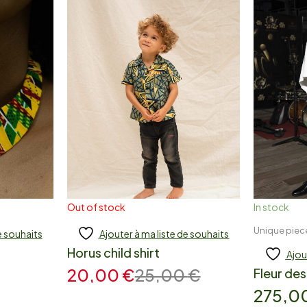
Out of stock
In stock
Unique piec
e souhaits
Ajouter à ma liste de souhaits
Add to cart
Add
Horus child shirt
Ajou
20,00
€
25,00
€
Fleur des
275,0