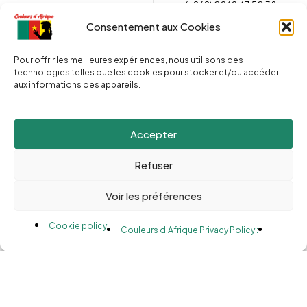
(+262) 0262 43 50 38
Envoyez un message
couleursdafrique974.com
Consentement aux Cookies
Pour offrir les meilleures expériences, nous utilisons des
technologies telles que les cookies pour stocker et/ou accéder
2025 © Copyright
Couleurs d’Afrique 974
. Tous droits réservés.
aux informations des appareils.
Site web réalisé par l’
Agence Le Webarium
.
Accepter
Refuser
Voir les préférences
Compare
(0)
Cookie policy
Couleurs d’Afrique Privacy Policy :
Compare
Remove all products