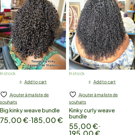
In stock
In stock
Add to cart
Add to cart
Ajouter à ma liste de
Ajouter à ma liste de
souhaits
souhaits
Big kinky weave bundle
Kinky curly weave
bundle
75,00
€
185,00
€
–
55,00
€
–
195,00
€