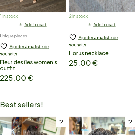
1 in stock
2 in stock
Add to cart
Add to cart
Unique pieces
Ajouter à ma liste de
souhaits
Ajouter à ma liste de
Horus necklace
souhaits
25,00
€
Fleur des îles women's
outfit
225,00
€
Best sellers!