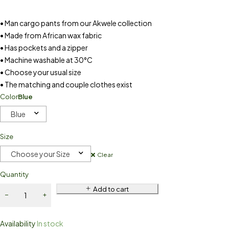
• Man cargo pants from our Akwele collection
• Made from African wax fabric
• Has pockets and a zipper
• Machine washable at 30°C
• Choose your usual size
• The matching and couple clothes exist
Color
Blue
Blue
Size
Choose your Size
Clear
Quantity
Add to cart
Availability
In stock